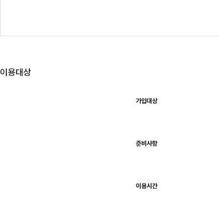
이용대상
이
용
가입대상
대
상
표
이
며
구
분,
내
용
준비사항
항
목
이
있
습
니
다.
이용시간