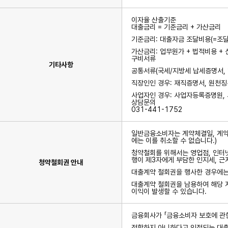
이자율 산출기준
대출금리 = 기준금리 + 가산금리
기준금리: 대출자금 조달비용(=조달
가산금리: 업무원가 + 법적비용 + 
구비서류
기타사항
공통서류(국세/지방세 납세증명서, 
직장인인 경우: 재직증명서, 원천
사업자인 경우: 사업자등록증명원,
상담문의
031-441-1752
일반금융소비자는 계약체결일, 계약서
에는 이를 취소할 수 없습니다.)
청약철회를 위해서는 영업점, 인터넷
행이 제3자에게 부담한 인지세, 
청약철회권 안내
대출계약 철회권을 행사한 경우에는
대출계약 철회권을 남용하여 해당 저
이익이 발생할 수 있습니다.
금융회사가 「금융소비자 보호에 관한
적합하지 아니하다고 인정되는 대출