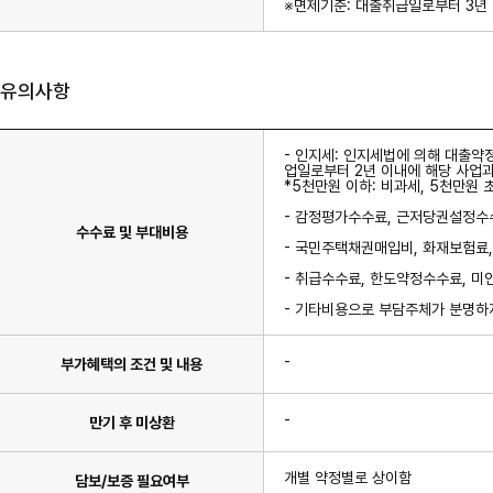
※면제기준: 대출취급일로부터 3년
유의사항
- 인지세: 인지세법에 의해 대출약
업일로부터 2년 이내에 해당 사업과
*5천만원 이하: 비과세, 5천만원 
- 감정평가수수료, 근저당권설정수
수수료 및 부대비용
- 국민주택채권매입비, 화재보험료
- 취급수수료, 한도약정수수료, 미
- 기타비용으로 부담주체가 분명하지
-
부가혜택의 조건 및 내용
-
만기 후 미상환
개별 약정별로 상이함
담보/보증 필요여부