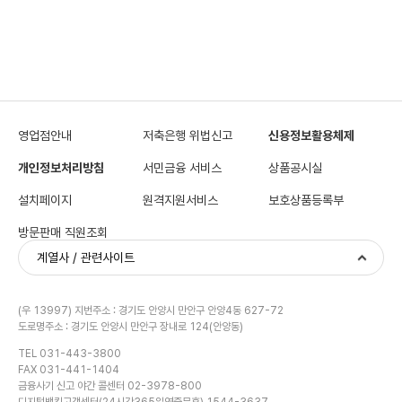
영업점안내
저축은행 위법신고
신용정보활용체제
개인정보처리방침
서민금융 서비스
상품공시실
설치페이지
원격지원서비스
보호상품등록부
방문판매 직원조회
계열사 / 관련사이트
(우 13997) 지번주소 : 경기도 안양시 만안구 안양4동 627-72
도로명주소 : 경기도 안양시 만안구 장내로 124(안양동)
TEL 031-443-3800
FAX 031-441-1404
금융사기 신고 야간 콜센터 02-3978-800