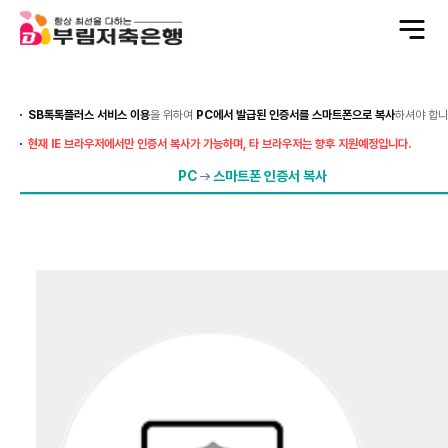
전
체
메
뉴
열
기
SB톡톡플러스 서비스 이용
을 위하여
PC에서 발급된 인증서를 스마트폰으로 복사
하셔야 합니
현재 IE 브라우저에서만 인증서 복사가 가능하며, 타 브라우저는 향후 지원예정입니다.
PC
스마트폰 인증서 복사
PC
에
서
스
마
트
폰
인
증
서
복
사