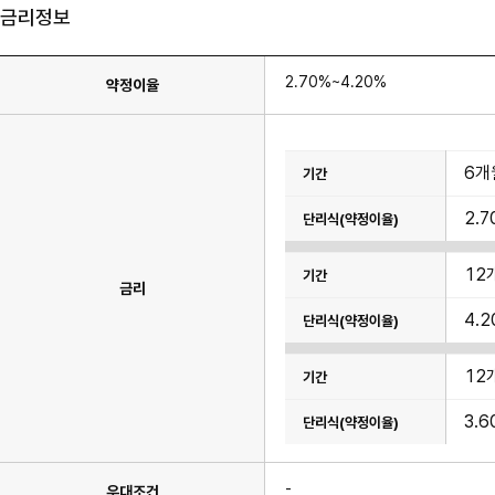
금리정보
2.70%~4.20%
약정이율
금
6개
리
표
이
2.7
며
기
간
약
12
정
금리
이
율
4.2
항
목
이
있
12
습
니
다.
3.6
-
우대조건