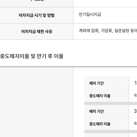
만기일시지급
이자지급 시기 및 방법
계좌에 압류, 가압류, 질권설정 등이
이자지급 제한 사유
중도해지이율 및 만기 후 이율
이
율
표
이
며
예
치
기
간,
중
도
해
지
이