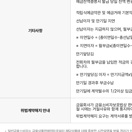
예금잔액증명서 발급 당일 잔액 변동
적립식예금약관 및 예금거래 기본약
선납이자 및 만기일 지연
선납이자는 지급하지 않으며, 월부
기타사항
※ 이연일수 = (총이연일수-총선납
※ 지연이자 = 월부금x(총이연일수
만기앞당김
전회차의 월부금을 납입한 적금의 
합니다.
※ 만기앞당김 이자 = 만기지급액x
만기일 경과후 부금수납
만기일에 계약월수의 1/2이상 입금
금융회사가 금융소비자보호법상 판매
절 시에는 거절사유와 함께 통지하
위법계약해지 안내
위법계약해지 요구는 계약서류를 받은
일반금융소비자는 금융상품판매업자로부터 해당상품에 대해 충분한 사전설명을 받을 권리가 있으