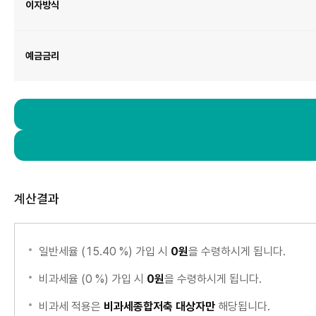
기
이자방식
간,
이
자
방
식,
예
금
예금금리
금
리
항
목
이
있
습
니
다.
계산결과
일반세율 (15.40 %) 가입 시
0원
을 수령하시게 됩니다.
비과세율 (0 %) 가입 시
0원
을 수령하시게 됩니다.
비과세 적용은
비과세종합저축 대상자만
해당됩니다.