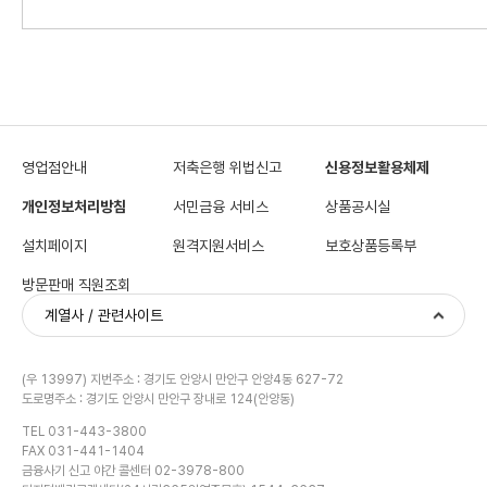
영업점안내
저축은행 위법신고
신용정보활용체제
개인정보처리방침
서민금융 서비스
상품공시실
설치페이지
원격지원서비스
보호상품등록부
방문판매 직원조회
계열사 / 관련사이트
(우 13997) 지번주소 : 경기도 안양시 만안구 안양4동 627-72
도로명주소 : 경기도 안양시 만안구 장내로 124(안양동)
TEL 031-443-3800
FAX 031-441-1404
금융사기 신고 야간 콜센터 02-3978-800