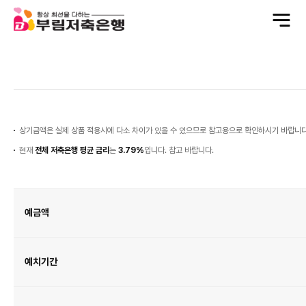
전
체
메
뉴
열
기
예
금
이
자
상기금액은 실제 상품 적용시에 다소 차이가 있을 수 있으므로 참고용으로 확인하시기 바랍니다
현재
전체 저축은행 평균 금리
는
3.79%
입니다. 참고 바랍니다.
예
금
이
자
예금액
금
융
계
산
기
표
이
예치기간
며
예
금
액,
예
치