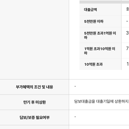
원
초
과
항
목
-
이
있
습
니
다.
-
부가혜택의 조건 및 내용
담보대출금을 대출기일에 상환하지 
만기 후 미상환
-
담보/보증 필요여부