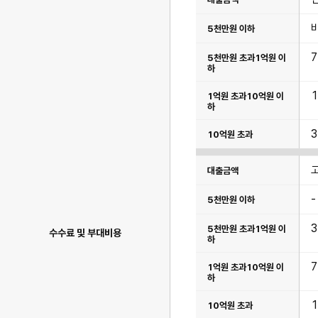
표
이
며
대
출
금
액,5
천
만
원
이
하,5
천
만
원
초
과
1
억
원
-
이
하,1
억
수수료 및 부대비용
원
초
과
10
억
원
이
하,10
억