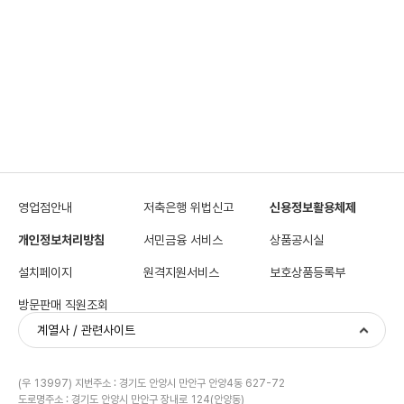
영업점안내
저축은행 위법신고
신용정보활용체제
개인정보처리방침
서민금융 서비스
상품공시실
설치페이지
원격지원서비스
보호상품등록부
방문판매 직원조회
계열사 / 관련사이트
(우 13997) 지번주소 : 경기도 안양시 만안구 안양4동 627-72
도로명주소 : 경기도 안양시 만안구 장내로 124(안양동)